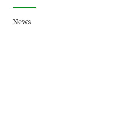
News
TERMINE 2026
11 .Feb. 2026
Termine Download
mehr lesen
SEMINAR ZUR
VORBEREITUNG AUF DIE
FISCHERPRÜFUNG
12 .Jan. 2026
Am 10.03.2026 und 12.03.2026 findet jeweils